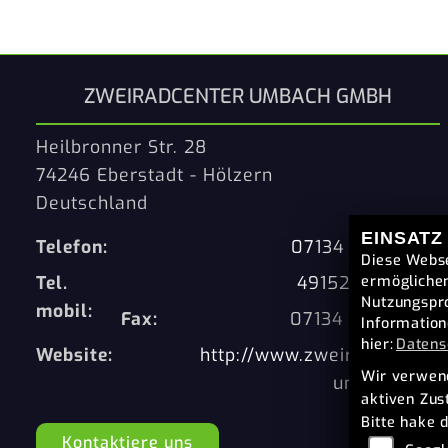
ZWEIRADCENTER UMBACH GMBH
Heilbronner Str. 28
74246 Eberstadt - Hölzern
Deutschland
EINSATZ
Telefon:
07134 - 9197207
Diese Webse
Tel.
4915201703285
ermöglichen
Nutzungspro
mobil:
Fax:
07134 - 9197208
Information
hier:
Datens
Website:
http://www.zweiradcenter-
Wir verwend
umbach.de/
aktiven Zu
Bitte hake 
Kontaktiere uns