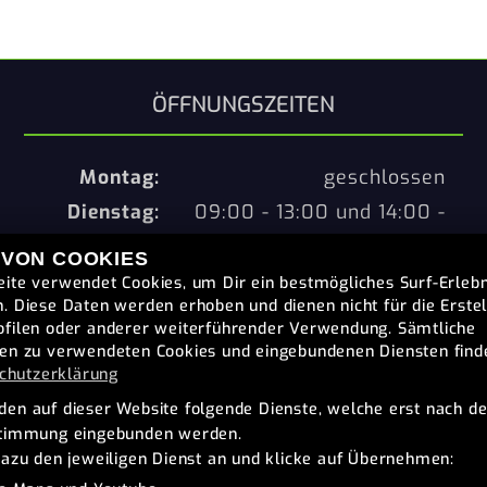
ÖFFNUNGSZEITEN
Montag:
geschlossen
Dienstag:
09:00 - 13:00 und 14:00 -
18:00
 VON COOKIES
Mittwoch:
09:00 - 13:00 und 14:00 -
ite verwendet Cookies, um Dir ein bestmögliches Surf-Erlebn
18:00
. Diese Daten werden erhoben und dienen nicht für die Erste
filen oder anderer weiterführender Verwendung. Sämtliche
Donnerstag:
09:00 - 13:00 und 14:00 -
en zu verwendeten Cookies und eingebundenen Diensten find
18:00
chutzerklärung
Freitag:
09:00 - 13:00 und 14:00 -
en auf dieser Website folgende Dienste, welche erst nach de
stimmung eingebunden werden.
18:00
dazu den jeweiligen Dienst an und klicke auf Übernehmen:
Samstag:
09:00 - 12:00