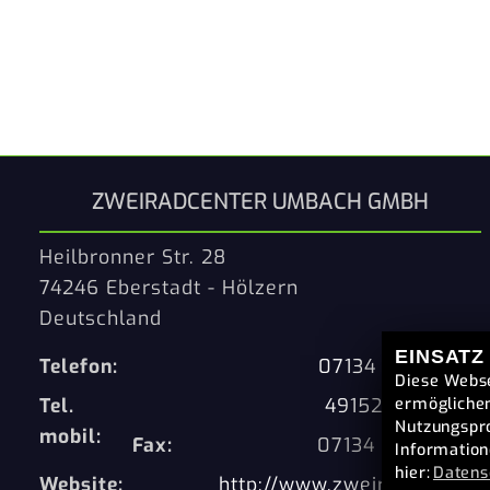
ZWEIRADCENTER UMBACH GMBH
Heilbronner Str. 28
74246 Eberstadt - Hölzern
Deutschland
EINSATZ
Telefon:
07134 - 9197207
Diese Webse
Tel.
4915201703285
ermöglichen
Nutzungspro
mobil:
Fax:
07134 - 9197208
Information
hier:
Datens
Website:
http://www.zweiradcenter-