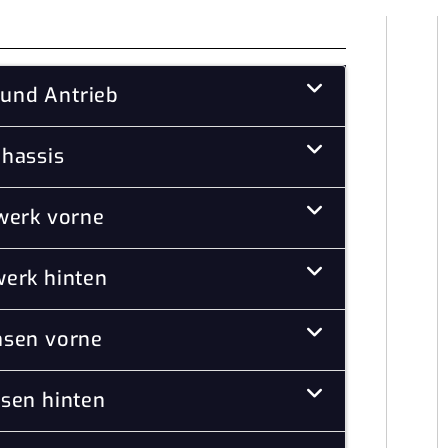
und Antrieb
hassis
werk vorne
erk hinten
sen vorne
sen hinten