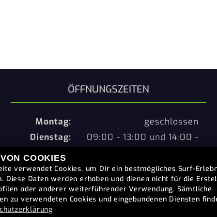
ÖFFNUNGSZEITEN
Montag:
geschlossen
Dienstag:
09:00 - 13:00 und 14:00 -
18:00
 VON COOKIES
Mittwoch:
09:00 - 13:00 und 14:00 -
ite verwendet Cookies, um Dir ein bestmögliches Surf-Erlebn
18:00
. Diese Daten werden erhoben und dienen nicht für die Erste
filen oder anderer weiterführender Verwendung. Sämtliche
Donnerstag:
09:00 - 13:00 und 14:00 -
en zu verwendeten Cookies und eingebundenen Diensten find
18:00
chutzerklärung