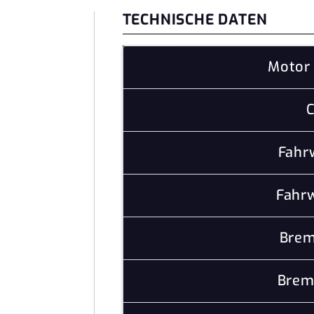
TECHNISCHE DATEN
Motor 
C
Fahr
Fahrw
Brem
Brem