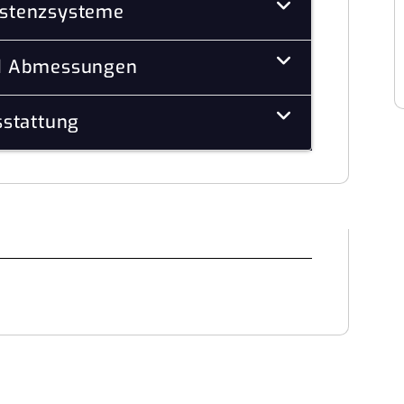
istenzsysteme
d Abmessungen
stattung